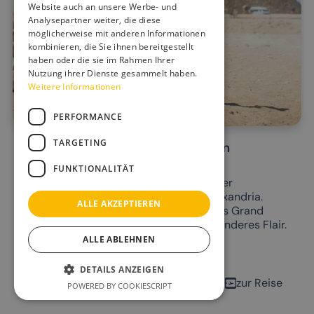
Website auch an unsere Werbe- und
Analysepartner weiter, die diese
möglicherweise mit anderen Informationen
kombinieren, die Sie ihnen bereitgestellt
haben oder die sie im Rahmen Ihrer
Nutzung ihrer Dienste gesammelt haben.
Weitere Informationen
PERFORMANCE
TARGETING
Kairo & Alexandria mit dem neuen
Ägyptischen Museum
FUNKTIONALITÄT
Entdecken Sie Ägyptens Schätze auf einer
faszinierenden Reise nach Kairo und Alexandria.
ALLE AKZEPTIEREN
Erleben Sie die Pyramiden von Gizeh, das Grand
Egyptian Museum und Alexandrias besonderes Flair.
ALLE ABLEHNEN
10.03.2027 - 15.03.2027
6 Tage
DETAILS ANZEIGEN
zur Reise
POWERED BY COOKIESCRIPT