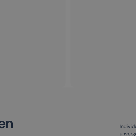
en
Individ
unverg