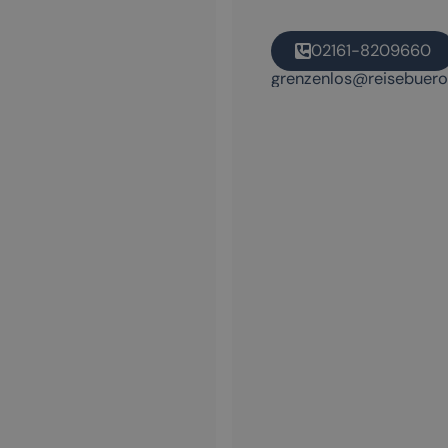
02161-8209660
grenzenlos@reisebuer