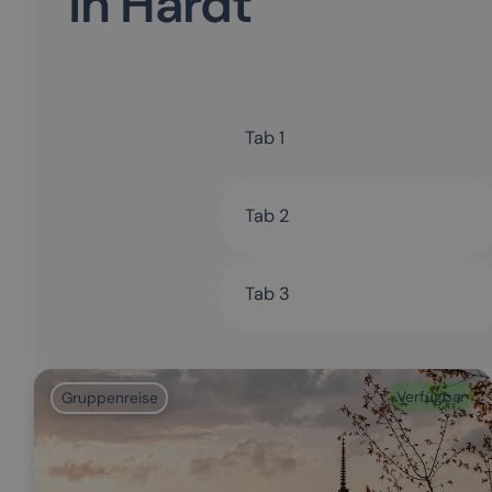
in Hardt
Tab 1
Tab 2
Tab 3
Verfügbar
Gruppenreise