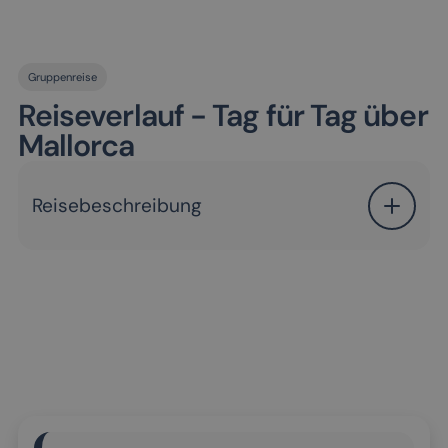
Gruppenreise
Reiseverlauf - Tag für Tag über
Mallorca
Reisebeschreibung
21.02.2027 Anreise nach Mallorca
Heute beginnt Ihre erlebnisreiche Reise auf die
Baleareninsel Mallorca, mit dem Flug von
Düsseldorf nach Palma de Mallorca. Nach Ihrer
Ankunft werden Sie bereits erwartet und zu Ihrem