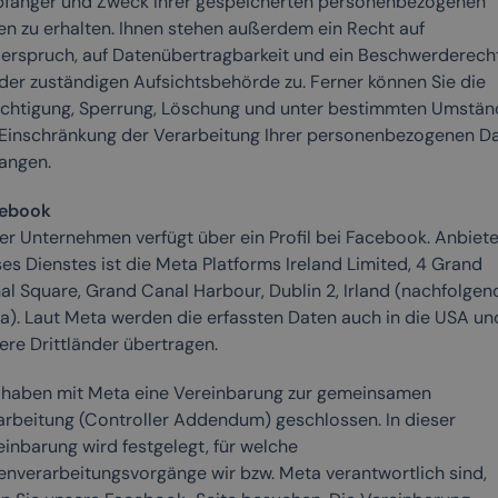
fänger und Zweck Ihrer gespeicherten personenbezogenen
en zu erhalten. Ihnen stehen außerdem ein Recht auf
erspruch, auf Datenübertragbarkeit und ein Beschwerderech
 der zuständigen Aufsichtsbehörde zu. Ferner können Sie die
ichtigung, Sperrung, Löschung und unter bestimmten Umstä
 Einschränkung der Verarbeitung Ihrer personenbezogenen D
langen.
ebook
er Unternehmen verfügt über ein Profil bei Facebook. Anbiete
es Dienstes ist die Meta Platforms Ireland Limited, 4 Grand
al Square, Grand Canal Harbour, Dublin 2, Irland (nachfolgen
a). Laut Meta werden die erfassten Daten auch in die USA und
ere Drittländer übertragen.
 haben mit Meta eine Vereinbarung zur gemeinsamen
arbeitung (Controller Addendum) geschlossen. In dieser
einbarung wird festgelegt, für welche
enverarbeitungsvorgänge wir bzw. Meta verantwortlich sind,