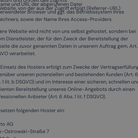
atum und Uhrzeit des Zugriffs
ame und URL der abgerufenen Datei
ebsite, von der aus der Zugriff erfolgt (Referrer-URL)
erwendeter Browser und ggf. das Betriebssystem Ihres
echners, sowie der Name Ihres Access-Providers
ere Website wird nicht von uns selbst gehostet, sondern bei
m Dienstleister, der für den Zweck der Bereitstellung der
site die zuvor genannten Daten in unserem Auftrag gem. Art.
VO verarbeitet.
 Einsatz des Hosters erfolgt zum Zwecke der Vertragserfüllun
enüber unseren potenziellen und bestehenden Kunden (Art. 6
 1 lit. b DSGVO) und im Interesse einer sicheren, schnellen un
izienten Bereitstellung unseres Online-Angebots durch einen
essionellen Anbieter (Art. 6 Abs. 1 lit. f DSGVO).
 setzen folgenden Hoster ein:
ato AG
o-Ostrowski-Straße 7