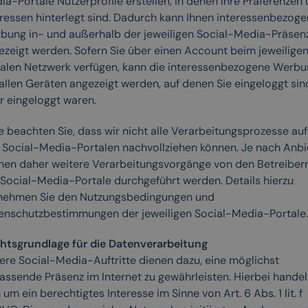
a-Portale Nutzerprofile erstellen, in denen Ihre Präferenzen
eressen hinterlegt sind. Dadurch kann Ihnen interessenbezog
bung in- und außerhalb der jeweiligen Social-Media-Präsen
ezeigt werden. Sofern Sie über einen Account beim jeweilige
ialen Netzwerk verfügen, kann die interessenbezogene Werbu
 allen Geräten angezeigt werden, auf denen Sie eingeloggt sin
r eingeloggt waren.
e beachten Sie, dass wir nicht alle Verarbeitungsprozesse auf
 Social-Media-Portalen nachvollziehen können. Je nach Anbi
nen daher weitere Verarbeitungsvorgänge von den Betreiber
 Social-Media-Portale durchgeführt werden. Details hierzu
nehmen Sie den Nutzungsbedingungen und
enschutzbestimmungen der jeweiligen Social-Media-Portale.
htsgrundlage für die Datenverarbeitung
ere Social-Media-Auftritte dienen dazu, eine möglichst
assende Präsenz im Internet zu gewährleisten. Hierbei handel
 um ein berechtigtes Interesse im Sinne von Art. 6 Abs. 1 lit. f