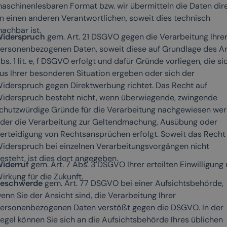
aschinenlesbaren Format bzw. wir übermitteln die Daten dir
n einen anderen Verantwortlichen, soweit dies technisch
achbar ist.
iderspruch
gem. Art. 21 DSGVO gegen die Verarbeitung Ihre
ersonenbezogenen Daten, soweit diese auf Grundlage des Ar
bs. 1 lit. e, f DSGVO erfolgt und dafür Gründe vorliegen, die si
us Ihrer besonderen Situation ergeben oder sich der
iderspruch gegen Direktwerbung richtet. Das Recht auf
iderspruch besteht nicht, wenn überwiegende, zwingende
chutzwürdige Gründe für die Verarbeitung nachgewiesen we
der die Verarbeitung zur Geltendmachung, Ausübung oder
erteidigung von Rechtsansprüchen erfolgt. Soweit das Recht
iderspruch bei einzelnen Verarbeitungsvorgängen nicht
esteht, ist dies dort angegeben.
iderruf
gem. Art. 7 Abs. 3 DSGVO Ihrer erteilten Einwilligung 
irkung für die Zukunft.
eschwerde
gem. Art. 77 DSGVO bei einer Aufsichtsbehörde,
enn Sie der Ansicht sind, die Verarbeitung Ihrer
ersonenbezogenen Daten verstößt gegen die DSGVO. In der
egel können Sie sich an die Aufsichtsbehörde Ihres üblichen