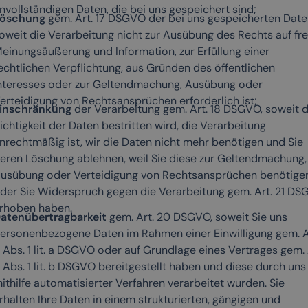
nvollständigen Daten, die bei uns gespeichert sind;
öschung
gem. Art. 17 DSGVO der bei uns gespeicherten Date
oweit die Verarbeitung nicht zur Ausübung des Rechts auf fre
einungsäußerung und Information, zur Erfüllung einer
echtlichen Verpflichtung, aus Gründen des öffentlichen
nteresses oder zur Geltendmachung, Ausübung oder
erteidigung von Rechtsansprüchen erforderlich ist;
inschränkung
der Verarbeitung gem. Art. 18 DSGVO, soweit d
ichtigkeit der Daten bestritten wird, die Verarbeitung
nrechtmäßig ist, wir die Daten nicht mehr benötigen und Sie
eren Löschung ablehnen, weil Sie diese zur Geltendmachung,
usübung oder Verteidigung von Rechtsansprüchen benötige
der Sie Widerspruch gegen die Verarbeitung gem. Art. 21 D
rhoben haben.
atenübertragbarkeit
gem. Art. 20 DSGVO, soweit Sie uns
ersonenbezogene Daten im Rahmen einer Einwilligung gem. A
 Abs. 1 lit. a DSGVO oder auf Grundlage eines Vertrages gem. 
 Abs. 1 lit. b DSGVO bereitgestellt haben und diese durch uns
ithilfe automatisierter Verfahren verarbeitet wurden. Sie
rhalten Ihre Daten in einem strukturierten, gängigen und