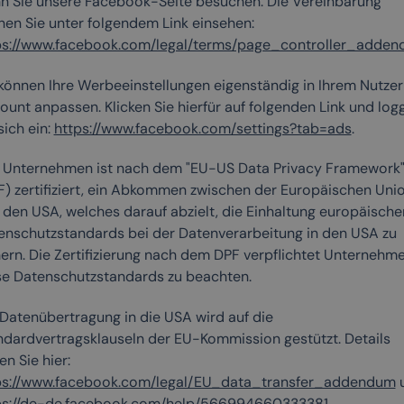
n Sie unsere Facebook-Seite besuchen. Die Vereinbarung
nen Sie unter folgendem Link einsehen:
ps://www.facebook.com/legal/terms/page_controller_adde
 können Ihre Werbeeinstellungen eigenständig in Ihrem Nutzer
ount anpassen. Klicken Sie hierfür auf folgenden Link und log
sich ein:
https://www.facebook.com/settings?tab=ads
.
 Unternehmen ist nach dem "EU-US Data Privacy Framework
F) zertifiziert, ein Abkommen zwischen der Europäischen Uni
 den USA, welches darauf abzielt, die Einhaltung europäische
enschutzstandards bei der Datenverarbeitung in den USA zu
hern. Die Zertifizierung nach dem DPF verpflichtet Unternehme
se Datenschutzstandards zu beachten.
 Datenübertragung in die USA wird auf die
ndardvertragsklauseln der EU-Kommission gestützt. Details
en Sie hier:
ps://www.facebook.com/legal/EU_data_transfer_addendum
ps://de-de.facebook.com/help/566994660333381
.