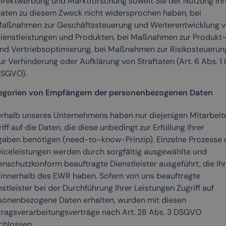
irektwerbung und Marktforschung soweit Sie der Nutzung Ihr
aten zu diesem Zweck nicht widersprochen haben, bei
aßnahmen zur Geschäftssteuerung und Weiterentwicklung 
ienstleistungen und Produkten, bei Maßnahmen zur Produkt
nd Vertriebsoptimierung, bei Maßnahmen zur Risikosteuerun
ur Verhinderung oder Aufklärung von Straftaten (Art. 6 Abs. 1 Li
SGVO).
egorien von Empfängern der personenbezogenen Daten
erhalb unseres Unternehmens haben nur diejenigen Mitarbeit
iff auf die Daten, die diese unbedingt zur Erfüllung Ihrer
gaben benötigen (need-to-know-Prinzip). Einzelne Prozesse
viceleistungen werden durch sorgfältig ausgewählte und
enschutzkonform beauftragte Dienstleister ausgeführt, die Ih
z innerhalb des EWR haben. Sofern von uns beauftragte
stleister bei der Durchführung Ihrer Leistungen Zugriff auf
sonenbezogene Daten erhalten, wurden mit diesen
tragsverarbeitungsverträge nach Art. 28 Abs. 3 DSGVO
chlossen.