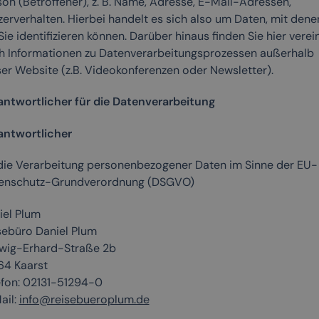
son (Betroffener), z. B. Name, Adresse, E-Mail-Adressen,
zerverhalten. Hierbei handelt es sich also um Daten, mit dene
Sie identifizieren können. Darüber hinaus finden Sie hier verei
h Informationen zu Datenverarbeitungsprozessen außerhalb
ser Website (z.B. Videokonferenzen oder Newsletter).
antwortlicher für die Datenverarbeitung
antwortlicher
 die Verarbeitung personenbezogener Daten im Sinne der EU-
enschutz-Grundverordnung (DSGVO)
iel Plum
sebüro Daniel Plum
wig-Erhard-Straße 2b
64 Kaarst
efon: 02131-51294-0
ail:
info@reisebueroplum.de