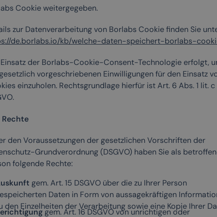
labs Cookie weitergegeben.
ails zur Datenverarbeitung von Borlabs Cookie finden Sie unt
ps://de.borlabs.io/kb/welche-daten-speichert-borlabs-cooki
 Einsatz der Borlabs-Cookie-Consent-Technologie erfolgt, 
 gesetzlich vorgeschriebenen Einwilligungen für den Einsatz v
ies einzuholen. Rechtsgrundlage hierfür ist Art. 6 Abs. 1 lit. c
VO.
e Rechte
er den Voraussetzungen der gesetzlichen Vorschriften der
enschutz-Grundverordnung (DSGVO) haben Sie als betroffen
son folgende Rechte:
uskunft
gem. Art. 15 DSGVO über die zu Ihrer Person
espeicherten Daten in Form von aussagekräftigen Informati
u den Einzelheiten der Verarbeitung sowie eine Kopie Ihrer Da
erichtigung
gem. Art. 16 DSGVO von unrichtigen oder