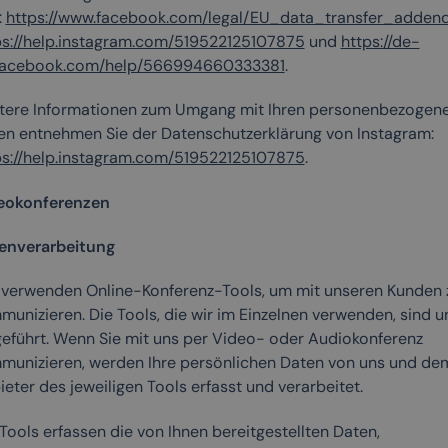
:
https://www.facebook.com/legal/EU_data_transfer_adde
ps://help.instagram.com/519522125107875
und
https://de-
facebook.com/help/566994660333381
.
tere Informationen zum Umgang mit Ihren personenbezogen
en entnehmen Sie der Datenschutzerklärung von Instagram:
ps://help.instagram.com/519522125107875
.
eokonferenzen
enverarbeitung
 verwenden Online-Konferenz-Tools, um mit unseren Kunden 
munizieren. Die Tools, die wir im Einzelnen verwenden, sind u
geführt. Wenn Sie mit uns per Video- oder Audiokonferenz
munizieren, werden Ihre persönlichen Daten von uns und de
eter des jeweiligen Tools erfasst und verarbeitet.
Tools erfassen die von Ihnen bereitgestellten Daten,