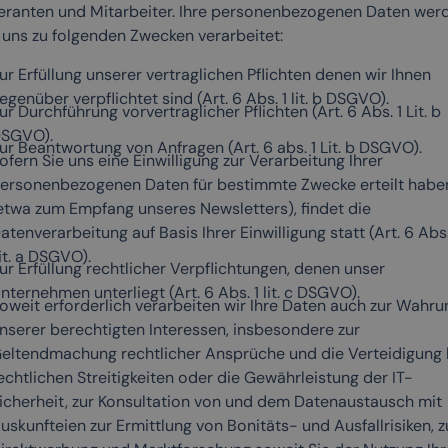
feranten und Mitarbeiter. Ihre personenbezogenen Daten wer
 uns zu folgenden Zwecken verarbeitet:
ur Erfüllung unserer vertraglichen Pflichten denen wir Ihnen
egenüber verpflichtet sind (Art. 6 Abs. 1 lit. b DSGVO).
ur Durchführung vorvertraglicher Pflichten (Art. 6 Abs. 1 Lit. b
SGVO).
ur Beantwortung von Anfragen (Art. 6 abs. 1 Lit. b DSGVO).
ofern Sie uns eine Einwilligung zur Verarbeitung Ihrer
ersonenbezogenen Daten für bestimmte Zwecke erteilt habe
etwa zum Empfang unseres Newsletters), findet die
atenverarbeitung auf Basis Ihrer Einwilligung statt (Art. 6 Abs.
it. a DSGVO).
ur Erfüllung rechtlicher Verpflichtungen, denen unser
nternehmen unterliegt (Art. 6 Abs. 1 lit. c DSGVO).
oweit erforderlich verarbeiten wir Ihre Daten auch zur Wahru
nserer berechtigten Interessen, insbesondere zur
eltendmachung rechtlicher Ansprüche und die Verteidigung 
echtlichen Streitigkeiten oder die Gewährleistung der IT-
icherheit, zur Konsultation von und dem Datenaustausch mit
uskunfteien zur Ermittlung von Bonitäts- und Ausfallrisiken, z