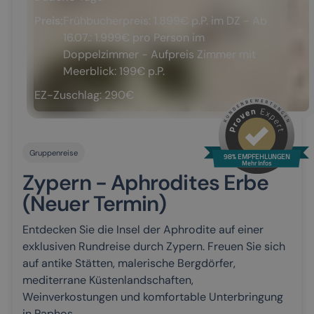
Preis:
Frühbucherpreis: 1.899€ p.P. im DZ - Ab
16.07.: 1.999€ pro Person im
Doppelzimmer - Aufpreis Zimmer mit
Meerblick: 199€ p.P.
EZ-Zuschlag: 290€
Gruppenreise
98% EMPFEHLUNGEN
Mehr Infos
Zypern - Aphrodites Erbe
(Neuer Termin)
Entdecken Sie die Insel der Aphrodite auf einer
exklusiven Rundreise durch Zypern. Freuen Sie sich
auf antike Stätten, malerische Bergdörfer,
mediterrane Küstenlandschaften,
Weinverkostungen und komfortable Unterbringung
in Paphos.