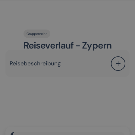
Gruppenreise
Reiseverlauf - Zypern
Reisebeschreibung
15.04.2027 Willkommen auf der Insel der Götter
Mit dem Flug ab Düsseldorf beginnt Ihre Reise auf
die wunderschöne Mittelmeerinsel Zypern. Nach
Ihrer Ankunft in Larnaca werden Sie herzlich
empfangen und fahren entlang der Küste nach