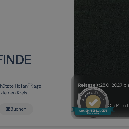
FINDE
Reisezeit:
25.01.2027 bi
chützte Hofanlage
kleinen Kreis.
Dauer:
4 Tage
Preis:
629,00 € p.P. im
Buchen
98% EMPFEHLUNGEN
Mehr Infos